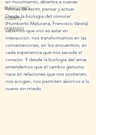
en movimiento, abiertos a nuevas 
EMOCIONES
formas de sentir, pensar y actuar. 
Desde la biología del conocer 
CUERPO
(Humberto Maturana, Francisco Varela) 
HUMANO
sabemos que vivir es estar en 
interacción: nos transformamos en las 
conversaciones, en los encuentros, en 
cada experiencia que nos sacude el 
corazón. Y desde la biología del amar, 
entendemos que el cambio genuino 
nace en relaciones que nos sostienen, 
nos acogen, nos permiten abrirnos a lo 
nuevo sin miedo.