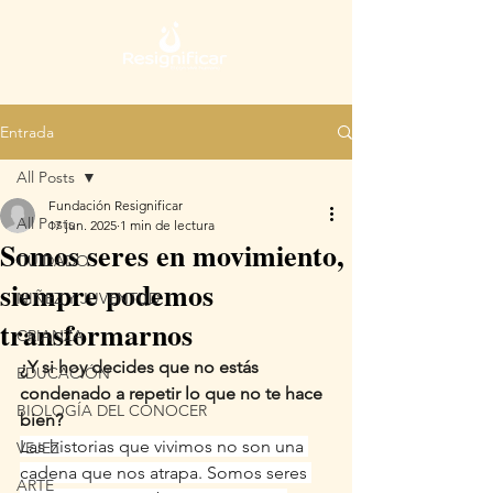
Entrada
All Posts
Fundación Resignificar
All Posts
17 jun. 2025
1 min de lectura
Somos seres en movimiento,
CUIDADO
siempre podemos
NIÑEZ Y JUVENTUD
transformarnos
CRIANZA
¿Y si hoy decides que no estás 
EDUCACIÓN
condenado a repetir lo que no te hace 
BIOLOGÍA DEL CONOCER
bien?
Las historias que vivimos no son una 
VEJEZ
cadena que nos atrapa. Somos seres 
ARTE