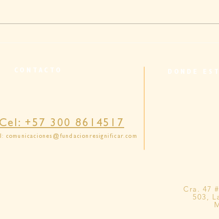
Cuidar sin dañar: el rol del
Cuid
cuidador en la prevención del
mirad
maltrato en la vejez
cultu
CONTACTO
DONDE ES
famil
Cel: +57 300 8614517
l:
comunicaciones@fundacionresignificar.com
Cra. 47 
503, L
M