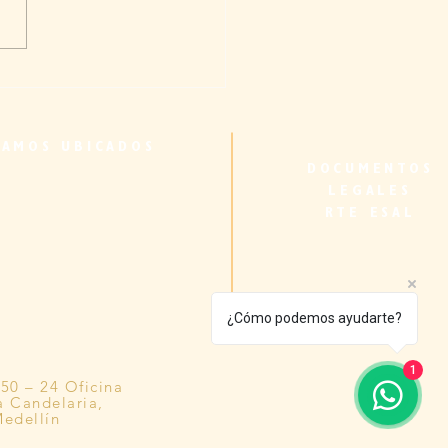
ar en Colombia: una
a desde la biología
ral a los cuidadores
TAMOS UBICADOS
iares de adultos mayores
DOCUMENTOS
LEGALES
RTE ESAL
¿Cómo podemos ayudarte?
1
#50 – 24 Oficina
a Candelaria,
edellín