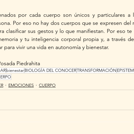
nados por cada cuerpo son únicos y particulares a la
rsona. Por eso no hay dos cuerpos que se expresen del 
a clasificar sus gestos y lo que manifiestan. Por eso te 
moria y tu inteligencia corporal propia y, a través de é
r para vivir una vida en autonomía y bienestar. 
Posada Piedrahita
CAR
bienestar
BIOLOGÍA DEL CONOCER
TRANSFORMACIÓN
EPISTE
ERPO
ER
EMOCIONES
CUERPO