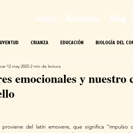
Inicio
Nosotros
Blog
JUVENTUD
CRIANZA
EDUCACIÓN
BIOLOGÍA DEL CO
car
12 may 2025
2 min de lectura
RPO
HUMANO
es emocionales y nuestro 
llo
proviene del latín emovere, que significa “impulso q