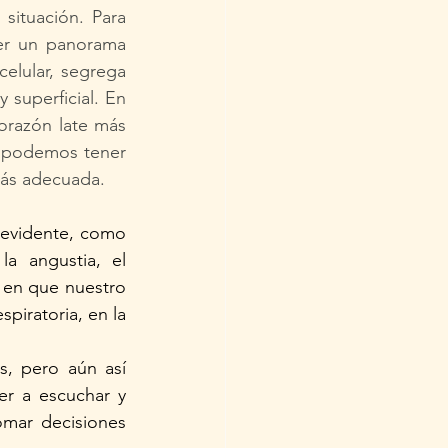
ituación. Para 
er un panorama 
elular, segrega 
 superficial. En 
orazón late más 
í podemos tener 
más adecuada. 
evidente, como 
 angustia, el 
 en que nuestro 
piratoria, en la 
, pero aún así 
r a escuchar y 
mar decisiones 