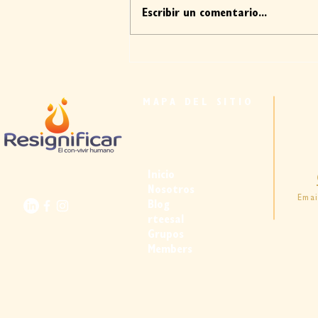
Escribir un comentario...
A veces, hacerse preguntas es
más importante que tener
certezas
MAPA DEL SITIO
Inicio
Nosotros
Emai
Blog
rteesal
Grupos
Members