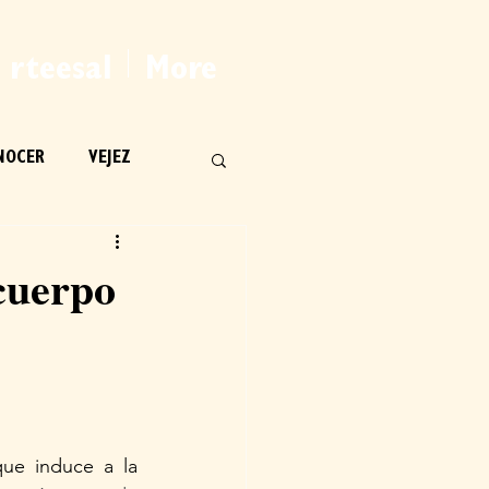
rteesal
More
NOCER
VEJEZ
cuerpo
ue induce a la 