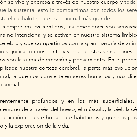
n se vive y expresa a través de nuestro cuerpo y 
toda 
e la sustenta, esto lo compartimos con todos los seres
ta el cachalote, que es el animal más grande. 
ia siempre en los sentidos, las emociones son sensacio
 no intencional y se activan en nuestro sistema límbico
 cerebro y que compartimos con la gran mayoría de anim
 significado consciente y verbal a estas sensaciones l
stos son la suma de emoción y pensamiento. En el proce
plicada nuestra corteza cerebral, la parte más evolucio
tral; la que nos convierte en seres humanos y nos difer
o animal.
rentemente profundos y en los más superficiales, 
emprende a través del hueso, el músculo, la piel, la célu
da acción de este hogar que habitamos y que nos posibi
 y la exploración de la vida.