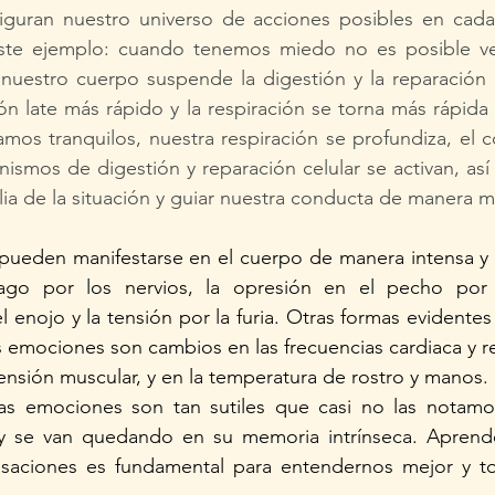
guran nuestro universo de acciones posibles en cada s
este ejemplo: cuando tenemos miedo no es posible v
nuestro cuerpo suspende la digestión y la reparación c
ón late más rápido y la respiración se torna más rápida y
os tranquilos, nuestra respiración se profundiza, el c
ismos de digestión y reparación celular se activan, as
ia de la situación y guiar nuestra conducta de manera 
ueden manifestarse en el cuerpo de manera intensa y 
go por los nervios, la opresión en el pecho por la
l enojo y la tensión por la furia. Otras formas evidentes
 emociones son cambios en las frecuencias cardiaca y res
tensión muscular, y en la temperatura de rostro y manos.
s emociones son tan sutiles que casi no las notamos
 y se van quedando en su memoria intrínseca. Aprende
saciones es fundamental para entendernos mejor y to