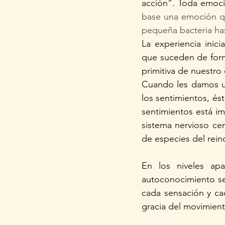
acción”. Toda emoció
base una emoción qu
pequeña bacteria has
La experiencia inic
que suceden de forma
primitiva de nuestro
Cuando les damos un
los sentimientos, é
sentimientos está im
sistema nervioso cen
de especies del rein
En los niveles apa
autoconocimiento se 
cada sensación y ca
gracia del movimiento