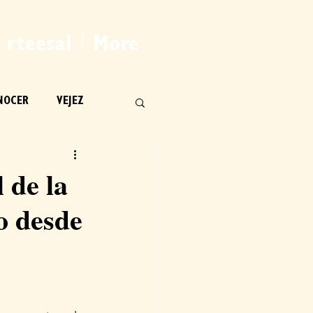
rteesal
More
NOCER
VEJEZ
 de la
o desde