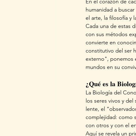
En el corazón de cada
humanidad a buscar r
el arte, la filosofía 
Cada una de estas di
con sus métodos expl
convierte en conoci
constitutivo del ser 
externo", ponemos e
mundos en su convive
¿Qué es la Biolog
La Biología del Cono
los seres vivos y de
lente, el “observad
complejidad: como se
con otros y con el e
Aquí se revela un pr