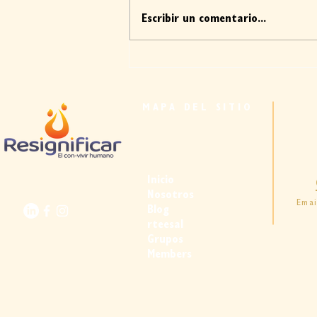
Escribir un comentario...
A veces, hacerse preguntas es
más importante que tener
certezas
MAPA DEL SITIO
Inicio
Nosotros
Emai
Blog
rteesal
Grupos
Members