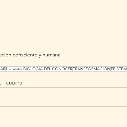
mación consciente y humana.
CAR
bienestar
BIOLOGÍA DEL CONOCER
TRANSFORMACIÓN
EPISTE
S
CUERPO