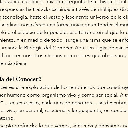
 avance científico, hay una pregunta. Esa chispa inicial 
espuestas ha trazado caminos a través de múltiples disc
y la tecnología, hasta el vasto y fascinante universo de la ci
sciplinas nos ofrece una forma única de entender el mun
ora el espacio de lo posible, ese terreno en el que lo 
miento. Y en medio de todo, surge una rama que se enfo
humano: la Biología del Conocer. Aquí, en lugar de estudi
l foco en nosotros mismos como seres que observan y 
ncia diaria.
ía del Conocer?
cer es una exploración de los
fenómenos que constituyen
l ser humano como organismo vivo y como ser social. A t
or” —en este caso, cada uno de nosotros— se descubre 
r vivo, emocional, relacional y lenguajeante, en constan
ntorno. 
incipio profundo: lo que vemos, sentimos y pensamos no