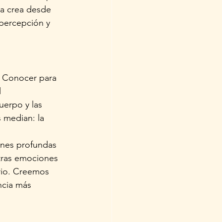
a crea desde 
 percepción y 
l Conocer para 
 
erpo y las 
 median: la 
ones profundas 
tras emociones 
ario. Creemos 
cia más 