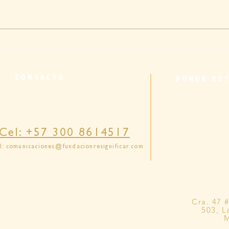
Cuidar sin dañar: el rol del
Cuid
cuidador en la prevención del
mirad
maltrato en la vejez
cultu
CONTACTO
DONDE ES
famil
Cel: +57 300 8614517
l:
comunicaciones@fundacionresignificar.com
Cra. 47 
503, L
M