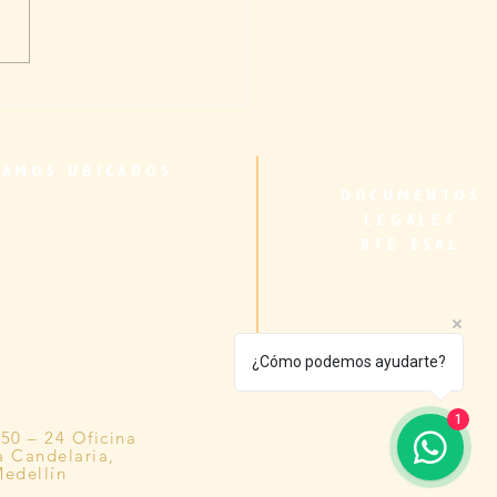
ar en Colombia: una
a desde la biología
ral a los cuidadores
TAMOS UBICADOS
iares de adultos mayores
DOCUMENTOS
LEGALES
RTE ESAL
¿Cómo podemos ayudarte?
1
#50 – 24 Oficina
a Candelaria,
edellín