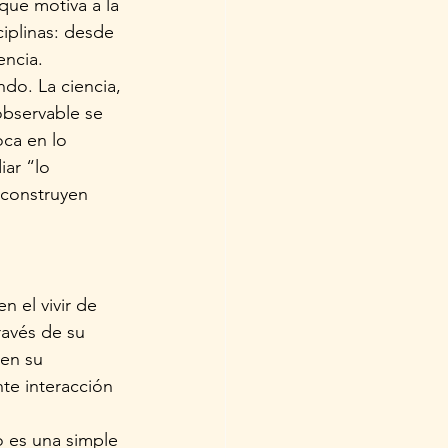
que motiva a la 
iplinas: desde 
encia.
do. La ciencia, 
observable se 
ca en lo 
ar “lo 
construyen 
 el vivir de 
ravés de su 
en su 
te interacción 
 es una simple 